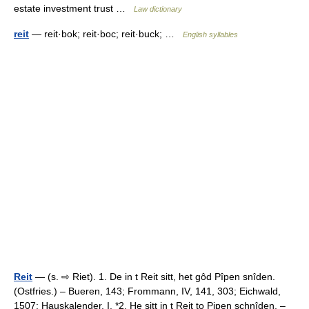
estate investment trust …
Law dictionary
reit
— reit·bok; reit·boc; reit·buck; …
English syllables
Reit
— (s. ⇨ Riet). 1. De in t Reit sitt, het gôd Pîpen snîden.
(Ostfries.) – Bueren, 143; Frommann, IV, 141, 303; Eichwald,
1507; Hauskalender, I. *2. He sitt in t Reit to Pipen schnîden. –