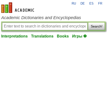
RU
DE
ES
FR
en-academic.com
Academic Dictionaries and Encyclopedias
Search!
Interpretations
Translations
Books
Игры ⚽