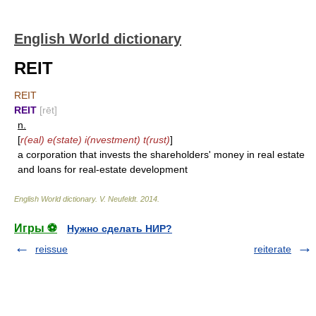
English World dictionary
REIT
REIT
REIT
[rēt]
n.
[
r(eal) e(state) i(nvestment) t(rust)
]
a corporation that invests the shareholders' money in real estate
and loans for real-estate development
English World dictionary
.
V. Neufeldt
.
2014
.
Игры ⚽
Нужно сделать НИР?
reissue
reiterate