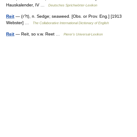
Hauskalender, IV …
Deutsches Sprichwörter-Lexikon
Reit
— (r?t), n. Sedge; seaweed. [Obs. or Prov. Eng.] [1913
Webster] …
The Collaborative International Dictionary of English
Reit
— Reit, so v.w. Reet …
Pierer's Universal-Lexikon